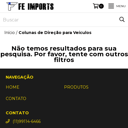
MENU
0
Início
/
Colunas de Direção para Veículos
Não temos resultados para sua
pesquisa. Por favor, tente com outros
filtros
NAVEGAÇÃO
HOME
PRODUTOS
CONTATO
CONTATO
(11)99114-6466