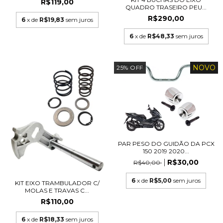
R$119,00
QUADRO TRASEIRO PEU...
R$290,00
6
x de
R$19,83
sem juros
6
x de
R$48,33
sem juros
NOVO
25
%
OFF
PAR PESO DO GUIDÃO DA PCX
150 2019 2020...
R$30,00
R$40,00
6
x de
R$5,00
sem juros
KIT EIXO TRAMBULADOR C/
MOLAS E TRAVAS C...
R$110,00
6
x de
R$18,33
sem juros