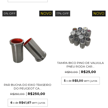
NOVO
NOVO
0
%
OFF
17
%
OFF
TAMPA BICO PINO DE VALVULA
PNEU RODA CAR...
R$25,00
R$30,00
5
x de
R$5,00
sem juros
PAR BUCHA DO EIXO TRASEIRO
DO PEUGEOT CA...
R$250,00
R$250,00
6
x de
R$41,67
sem juros