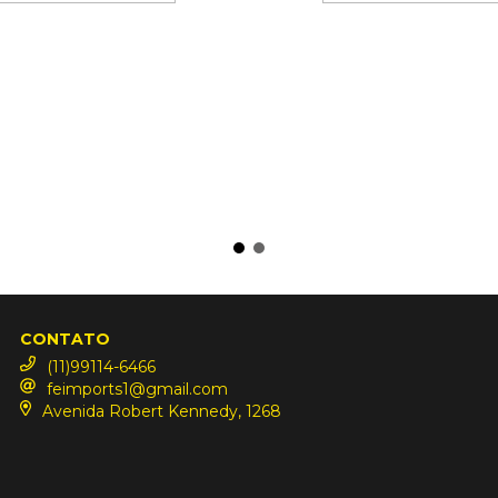
CONTATO
(11)99114-6466
feimports1@gmail.com
Avenida Robert Kennedy, 1268