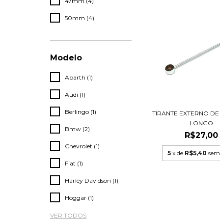
47mm (4)
50mm (4)
Modelo
Abarth (1)
Audi (1)
Berlingo (1)
TIRANTE EXTERNO DE
LONGO
Bmw (2)
R$27,00
Chevrolet (1)
5
x de
R$5,40
sem
Fiat (1)
Harley Davidson (1)
Hoggar (1)
VER TODOS