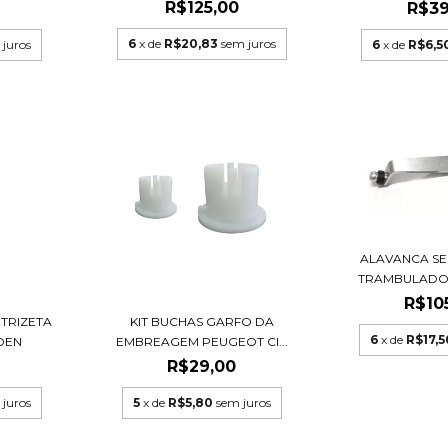
R$125,00
R$39
6
x de
R$20,83
sem juros
 juros
6
x de
R$6,5
ALAVANCA S
TRAMBULADOR
R$10
TRIZETA
KIT BUCHAS GARFO DA
6
x de
R$17,5
OEN
EMBREAGEM PEUGEOT CI...
R$29,00
 juros
5
x de
R$5,80
sem juros