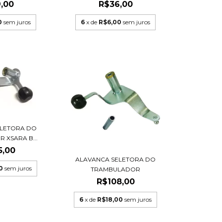
,00
R$36,00
0
sem juros
6
x de
R$6,00
sem juros
ELETORA DO
 XSARA B...
5,00
ALAVANCA SELETORA DO
0
sem juros
TRAMBULADOR
R$108,00
6
x de
R$18,00
sem juros