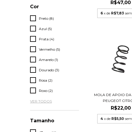
R$47,00
Cor
6
x de
R$7,83
sem
Preto (8)
Azul (5)
Prata (4)
Vermelho (5)
Amarelo (1)
Dourado (3)
Rosa (2)
Roxo (2)
MOLA DE APOIO DA 
PEUGEOT CITR
VER TODOS
R$22,00
4
x de
R$5,50
sem
Tamanho