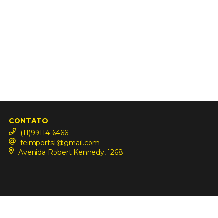
CONTATO
(11)99114-6466
feimports1@gmail.com
Avenida Robert Kennedy, 1268